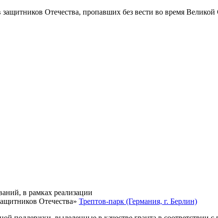
в защитников Отечества
, пропавших без вести во время Великой
ваний, в рамках реализации
защитников Отечества»
Трептов-парк (Германия, г. Берлин)
нной поддержки, выделенные в качестве гранта в соответствии 