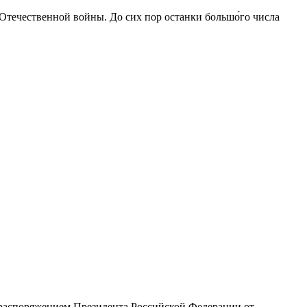
 Отечественной войны. До сих пор останки большо́го числа
с распоряжением Президента Российской Федерации от