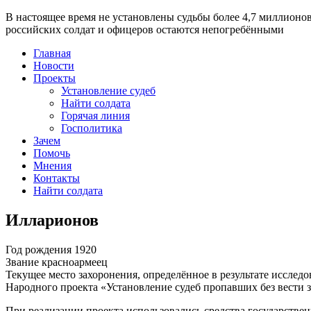
В настоящее время
не установлены судьбы более 4,7 миллионо
российских солдат и офицеров остаются непогребёнными
Главная
Новости
Проекты
Установление судеб
Найти солдата
Горячая линия
Госполитика
Зачем
Помочь
Мнения
Контакты
Найти солдата
Илларионов
Год рождения
1920
Звание
красноармеец
Текущее место захоронения, определённое в результате исследо
Народного проекта «Установление судеб пропавших без вести 
При реализации проекта использовались средства государстве