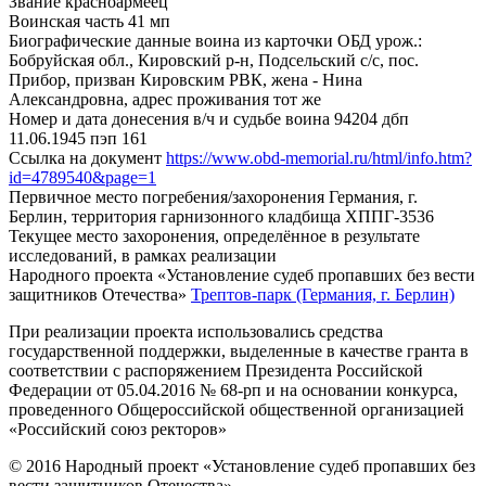
Звание
красноармеец
Воинская часть
41 мп
Биографические данные воина из карточки ОБД
урож.:
Бобруйская обл., Кировский р-н, Подсельский с/с, пос.
Прибор, призван Кировским РВК, жена - Нина
Александровна, адрес проживания тот же
Номер и дата донесения в/ч и судьбе воина
94204 дбп
11.06.1945 пэп 161
Ссылка на документ
https://www.obd-memorial.ru/html/info.htm?
id=4789540&page=1
Первичное место погребения/захоронения
Германия, г.
Берлин, территория гарнизонного кладбища ХППГ-3536
Текущее место захоронения, определённое в результате
исследований, в рамках реализации
Народного проекта «Установление судеб пропавших без вести
защитников Отечества»
Трептов-парк (Германия, г. Берлин)
При реализации проекта использовались средства
государственной поддержки, выделенные в качестве гранта в
соответствии с распоряжением Президента Российской
Федерации от 05.04.2016 № 68-рп и на основании конкурса,
проведенного Общероссийской общественной организацией
«Российский союз ректоров»
© 2016 Народный проект «Установление судеб пропавших без
вести защитников Отечества»