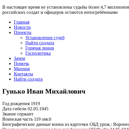
В настоящее время
не установлены судьбы более 4,7 миллионо
российских солдат и офицеров остаются непогребёнными
Главная
Новости
Проекты
Установление судеб
Найти солдата
Горячая линия
Госполитика
Зачем
Помочь
Мнения
Контакты
Найти солдата
Гунько Иван Михайлович
Год рождения
1919
Дата гибели
02.05.1945
Звание
сержант
Воинская часть
119 омсб
Биографические данные воина из карточки ОБД
урож.: Вороне