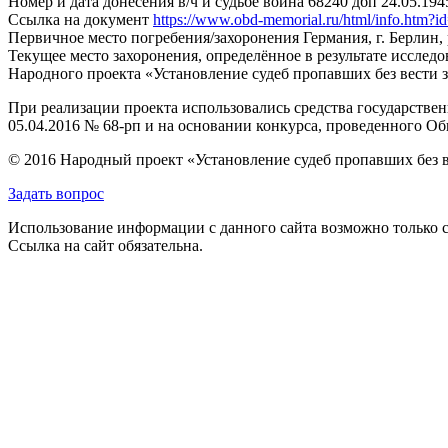
Номер и дата донесения в/ч и судьбе воина
68240 дбп 24.05.194
Ссылка на документ
https://www.obd-memorial.ru/html/info.htm
Первичное место погребения/захоронения
Германия, г. Берлин
Текущее место захоронения, определённое в результате исследо
Народного проекта «Установление судеб пропавших без вести 
При реализации проекта использовались средства государстве
05.04.2016 № 68-рп и на основании конкурса, проведенного 
© 2016 Народный проект «Установление судеб пропавших без 
Задать вопрос
Использование информации с данного сайта возможно только с
Ссылка на сайт обязательна.