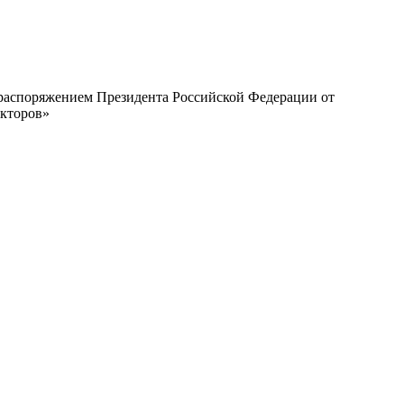
с распоряжением Президента Российской Федерации от
екторов»