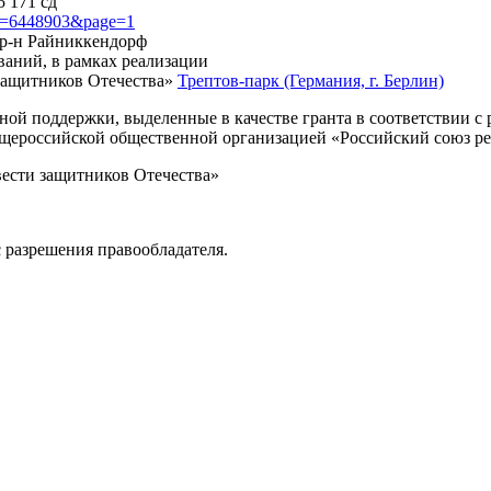
5 171 сд
?id=6448903&page=1
, р-н Райниккендорф
ваний, в рамках реализации
защитников Отечества»
Трептов-парк (Германия, г. Берлин)
нной поддержки, выделенные в качестве гранта в соответствии 
Общероссийской общественной организацией «Российский союз р
вести защитников Отечества»
 разрешения правообладателя.