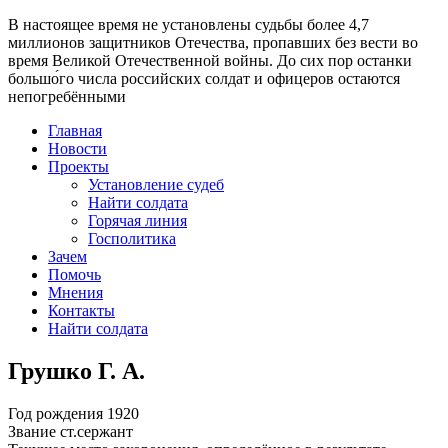
В настоящее время
не установлены судьбы более 4,7
миллионов защитников Отечества
, пропавших без вести во
время Великой Отечественной войны. До сих пор останки
большо́го числа российских солдат и офицеров остаются
непогребёнными
Главная
Новости
Проекты
Установление судеб
Найти солдата
Горячая линия
Госполитика
Зачем
Помочь
Мнения
Контакты
Найти солдата
Грушко Г. А.
Год рождения
1920
Звание
ст.сержант