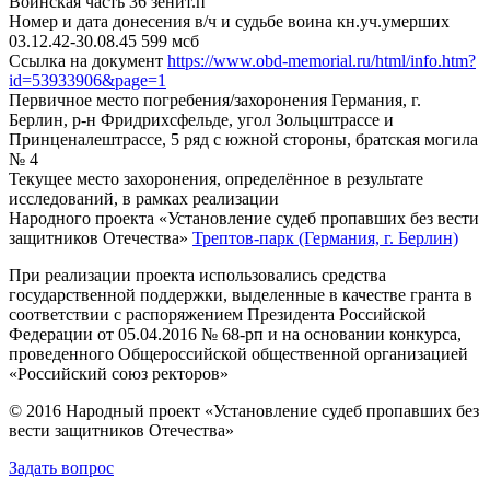
Воинская часть
36 зенит.п
Номер и дата донесения в/ч и судьбе воина
кн.уч.умерших
03.12.42-30.08.45 599 мсб
Ссылка на документ
https://www.obd-memorial.ru/html/info.htm?
id=53933906&page=1
Первичное место погребения/захоронения
Германия, г.
Берлин, р-н Фридрихсфельде, угол Зольцштрассе и
Принценалештрассе, 5 ряд с южной стороны, братская могила
№ 4
Текущее место захоронения, определённое в результате
исследований, в рамках реализации
Народного проекта «Установление судеб пропавших без вести
защитников Отечества»
Трептов-парк (Германия, г. Берлин)
При реализации проекта использовались средства
государственной поддержки, выделенные в качестве гранта в
соответствии с распоряжением Президента Российской
Федерации от 05.04.2016 № 68-рп и на основании конкурса,
проведенного Общероссийской общественной организацией
«Российский союз ректоров»
© 2016 Народный проект «Установление судеб пропавших без
вести защитников Отечества»
Задать вопрос