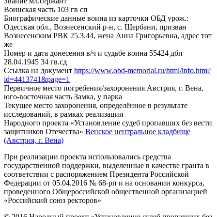
Звание
мл.сержант
Воинская часть
103 гв сп
Биографические данные воина из карточки ОБД
урож.:
Одесская обл., Вознесенский р-н, с. Щербани, призван
Вознесенским РВК 25.3.44, жена Анна Григорьевна, адрес тот
же
Номер и дата донесения в/ч и судьбе воина
55424 дбп
28.04.1945 34 гв.сд
Ссылка на документ
https://www.obd-memorial.ru/html/info.htm?
id=4413741&page=1
Первичное место погребения/захоронения
Австрия, г. Вена,
юго-восточная часть Замка, у парка
Текущее место захоронения, определённое в результате
исследований, в рамках реализации
Народного проекта «Установление судеб пропавших без вести
защитников Отечества»
Венское центральное кладбище
(Австрия, г. Вена)
При реализации проекта использовались средства
государственной поддержки, выделенные в качестве гранта в
соответствии с распоряжением Президента Российской
Федерации от 05.04.2016 № 68-рп и на основании конкурса,
проведенного Общероссийской общественной организацией
«Российский союз ректоров»
© 2016 Народный проект «Установление судеб пропавших без