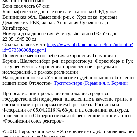
Звание
ст.лейтенант
Воинская часть
67 скп
Биографические данные воина из карточки ОБД
урож.:
Винницкая обл., Дамевский р-н, с. Хреновка, призван
Демиевским РВК, жена - Анастасия Лукьяновна, с.
Китайгород
Номер и дата донесения в/ч и судьбе воина
032656 дбп
22.05.1945 20 сд
Ссылка на документ
https://www.obd-memorial.ru/html/info.htm?
id=57350600&page=1
Первичное место погребения/захоронения
Германия, г.
Берлин, Шаллетенберг р-н, перекресток ул. Форкенберк и Гук
Текущее место захоронения, определённое в результате
исследований, в рамках реализации
Народного проекта «Установление судеб пропавших без вести
защитников Отечества»
Трептов-парк (Германия, г. Берлин)
При реализации проекта использовались средства
государственной поддержки, выделенные в качестве гранта в
соответствии с распоряжением Президента Российской
Федерации от 05.04.2016 № 68-рп и на основании конкурса,
проведенного Общероссийской общественной организацией
«Российский союз ректоров»
© 2016 Народный проект «Установление судеб пропавших без
вести защитников Отечества»