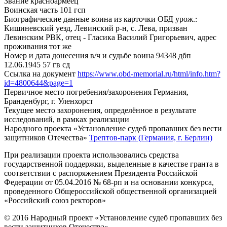
Звание
красноармеец
Воинская часть
101 гсп
Биографические данные воина из карточки ОБД
урож.:
Кишиневский уезд, Левинский р-н, с. Лева, призван
Левинским РВК, отец - Гласика Василий Григорьевич, адрес
проживания тот же
Номер и дата донесения в/ч и судьбе воина
94348 дбп
12.06.1945 57 гв сд
Ссылка на документ
https://www.obd-memorial.ru/html/info.htm?
id=4800644&page=1
Первичное место погребения/захоронения
Германия,
Бранденбург, г. Уленхорст
Текущее место захоронения, определённое в результате
исследований, в рамках реализации
Народного проекта «Установление судеб пропавших без вести
защитников Отечества»
Трептов-парк (Германия, г. Берлин)
При реализации проекта использовались средства
государственной поддержки, выделенные в качестве гранта в
соответствии с распоряжением Президента Российской
Федерации от 05.04.2016 № 68-рп и на основании конкурса,
проведенного Общероссийской общественной организацией
«Российский союз ректоров»
© 2016 Народный проект «Установление судеб пропавших без
вести защитников Отечества»