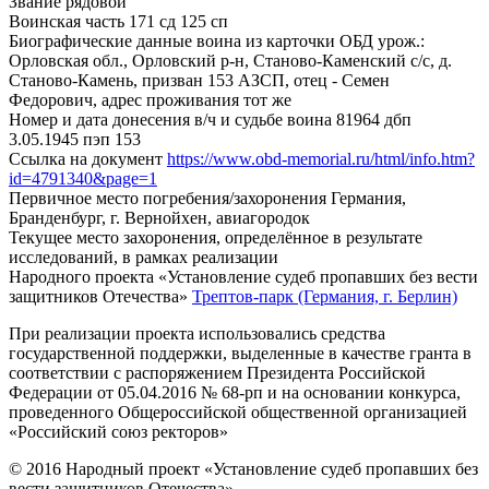
Звание
рядовой
Воинская часть
171 сд 125 сп
Биографические данные воина из карточки ОБД
урож.:
Орловская обл., Орловский р-н, Станово-Каменский с/с, д.
Станово-Камень, призван 153 АЗСП, отец - Семен
Федорович, адрес проживания тот же
Номер и дата донесения в/ч и судьбе воина
81964 дбп
3.05.1945 пэп 153
Ссылка на документ
https://www.obd-memorial.ru/html/info.htm?
id=4791340&page=1
Первичное место погребения/захоронения
Германия,
Бранденбург, г. Вернойхен, авиагородок
Текущее место захоронения, определённое в результате
исследований, в рамках реализации
Народного проекта «Установление судеб пропавших без вести
защитников Отечества»
Трептов-парк (Германия, г. Берлин)
При реализации проекта использовались средства
государственной поддержки, выделенные в качестве гранта в
соответствии с распоряжением Президента Российской
Федерации от 05.04.2016 № 68-рп и на основании конкурса,
проведенного Общероссийской общественной организацией
«Российский союз ректоров»
© 2016 Народный проект «Установление судеб пропавших без
вести защитников Отечества»