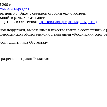
5 266 сд
?id=6634541&page=1
г, центр д. Эйхе, с северной стороны около костела
ваний, в рамках реализации
защитников Отечества»
Трептов-парк (Германия, г. Берлин)
нной поддержки, выделенные в качестве гранта в соответствии 
Общероссийской общественной организацией «Российский союз р
вести защитников Отечества»
 разрешения правообладателя.