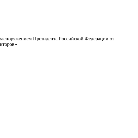
с распоряжением Президента Российской Федерации от
екторов»