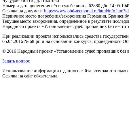
Чугудовский с/с, д. Шкотово
Номер и дата донесения в/ч и судьбе воина
62880 дбп 14.05.194
Ссылка на документ
https://www.obd-memorial.ru/html/info.htm
Первичное место погребения/захоронения
Германия, Бранденбур
Текущее место захоронения, определённое в результате исследо
Народного проекта «Установление судеб пропавших без вести 
При реализации проекта использовались средства государстве
05.04.2016 № 68-рп и на основании конкурса, проведенного 
© 2016 Народный проект «Установление судеб пропавших без 
Задать вопрос
Использование информации с данного сайта возможно только с
Ссылка на сайт обязательна.