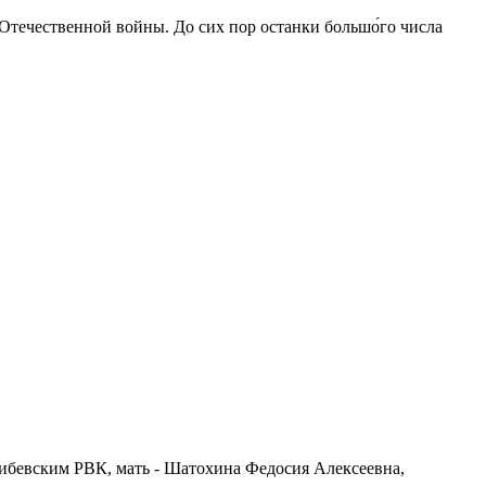
 Отечественной войны. До сих пор останки большо́го числа
либевским РВК, мать - Шатохина Федосия Алексеевна,