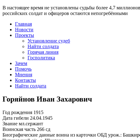
В настоящее время
не установлены судьбы более 4,7 миллионо
российских солдат и офицеров остаются непогребёнными
Главная
Новости
Проекты
Установление судеб
Найти солдата
Горячая линия
Госполитика
Зачем
Помочь
Мнения
Контакты
Найти солдата
Горяйнов Иван Захарович
Год рождения
1915
Дата гибели
24.04.1945
Звание
мл.сержант
Воинская часть
266 сд
Биографические данные воина из карточки ОБД
урож.: Башкир