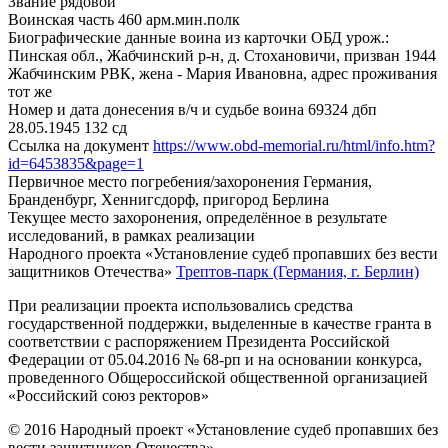
Звание
рядовой
Воинская часть
460 арм.мин.полк
Биографические данные воина из карточки ОБД
урож.:
Пинская обл., Жабчинский р-н, д. Стохановичи, призван 1944
Жабчинским РВК, жена - Мария Ивановна, адрес проживания
тот же
Номер и дата донесения в/ч и судьбе воина
69324 дбп
28.05.1945 132 сд
Ссылка на документ
https://www.obd-memorial.ru/html/info.htm?
id=6453835&page=1
Первичное место погребения/захоронения
Германия,
Бранденбург, Хеннигсдорф, пригород Берлина
Текущее место захоронения, определённое в результате
исследований, в рамках реализации
Народного проекта «Установление судеб пропавших без вести
защитников Отечества»
Трептов-парк (Германия, г. Берлин)
При реализации проекта использовались средства
государственной поддержки, выделенные в качестве гранта в
соответствии с распоряжением Президента Российской
Федерации от 05.04.2016 № 68-рп и на основании конкурса,
проведенного Общероссийской общественной организацией
«Российский союз ректоров»
© 2016 Народный проект «Установление судеб пропавших без
вести защитников Отечества»