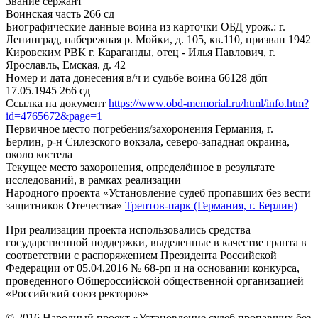
Звание
сержант
Воинская часть
266 сд
Биографические данные воина из карточки ОБД
урож.: г.
Ленинград, набережная р. Мойки, д. 105, кв.110, призван 1942
Кировским РВК г. Караганды, отец - Илья Павлович, г.
Ярославль, Емская, д. 42
Номер и дата донесения в/ч и судьбе воина
66128 дбп
17.05.1945 266 сд
Ссылка на документ
https://www.obd-memorial.ru/html/info.htm?
id=4765672&page=1
Первичное место погребения/захоронения
Германия, г.
Берлин, р-н Силезского вокзала, северо-западная окраина,
около костела
Текущее место захоронения, определённое в результате
исследований, в рамках реализации
Народного проекта «Установление судеб пропавших без вести
защитников Отечества»
Трептов-парк (Германия, г. Берлин)
При реализации проекта использовались средства
государственной поддержки, выделенные в качестве гранта в
соответствии с распоряжением Президента Российской
Федерации от 05.04.2016 № 68-рп и на основании конкурса,
проведенного Общероссийской общественной организацией
«Российский союз ректоров»
© 2016 Народный проект «Установление судеб пропавших без