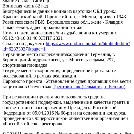
Звание
ст. м/с, санитар
Воинская часть
82 гсд
Биографические данные воина из карточки ОБД
урож.:
Красноярский край, Горинский р-н, с. Мична, призван 1943
Ровентковским РВК, Ворошиловская обл., жена - Клавдия
Тимофеевна, адрес проживания тот же
Номер и дата донесения в/ч и судьбе воина
кн.умерших
05.12.43-10.01.46 ХППГ 2321
Ссылка на документ
https://www.obd-memorial.ru/html/info.htm?
id=62373037&page=1
Первичное место погребения/захоронения
Германия, г.
Берлин, р-н Фридрихсхаген, ул. Мюггельзеедамм, 297,
спортивная площадка
Текущее место захоронения, определённое в результате
исследований, в рамках реализации
Народного проекта «Установление судеб пропавших без вести
защитников Отечества»
Трептов-парк (Германия, г. Берлин)
При реализации проекта использовались средства
государственной поддержки, выделенные в качестве гранта в
соответствии с распоряжением Президента Российской
Федерации от 05.04.2016 № 68-рп и на основании конкурса,
проведенного Общероссийской общественной организацией
«Российский союз ректоров»
© 2016 Народный проект «Установление судеб пропавших без