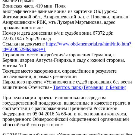
Звание
сержант
Воинская часть
419 мин. Полк
Биографические данные воина из карточки ОБД
урож.:
Житомирской обл., Андрюшевский р-н, с. Повелки, призван
Андрюшевским РВК, мть Лукерья Мартыновна, адрес
проживания тот же
Номер и дата донесения в/ч и судьбе воина
67372 дбп
22.05.1945 Упр 79 гв.сд
Ссылка на документ
https://www.obd-memorial.ru/html/info.htm?
id=50005298&page=1
Первичное место погребения/захоронения
Германия, г.
Берлин, дворец Августа-Генриха, в саду с южной стороны,
могила № 1
Текущее место захоронения, определённое в результате
исследований, в рамках реализации
Народного проекта «Установление судеб пропавших без вести
защитников Отечества»
Трептов-парк (Германия, г. Берлин)
При реализации проекта использовались средства
государственной поддержки, выделенные в качестве гранта в
соответствии с распоряжением Президента Российской
Федерации от 05.04.2016 № 68-рп и на основании конкурса,
проведенного Общероссийской общественной организацией
«Российский союз ректоров»
© 2016 Народный проект «Установление судеб пропавших без