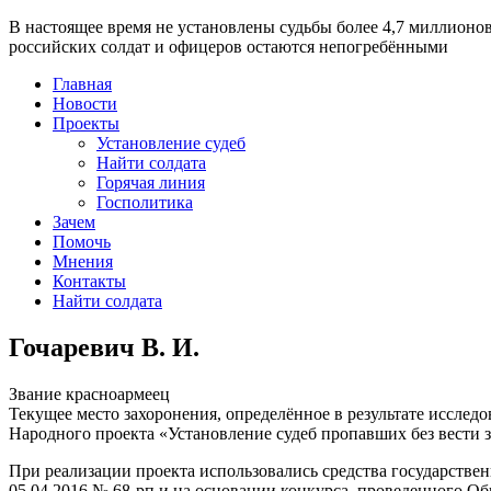
В настоящее время
не установлены судьбы более 4,7 миллионо
российских солдат и офицеров остаются непогребёнными
Главная
Новости
Проекты
Установление судеб
Найти солдата
Горячая линия
Госполитика
Зачем
Помочь
Мнения
Контакты
Найти солдата
Гочаревич В. И.
Звание
красноармеец
Текущее место захоронения, определённое в результате исследо
Народного проекта «Установление судеб пропавших без вести 
При реализации проекта использовались средства государстве
05.04.2016 № 68-рп и на основании конкурса, проведенного 