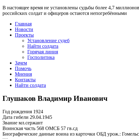
В настоящее время
не установлены судьбы более 4,7 миллионо
российских солдат и офицеров остаются непогребёнными
Главная
Новости
Проекты
Установление судеб
Найти солдата
Горячая линия
Госполитика
Зачем
Помочь
Мнения
Контакты
Найти солдата
Глушаков Владимир Иванович
Год рождения
1924
Дата гибели
29.04.1945
Звание
мл.сержант
Воинская часть
568 ОМСБ 57 гв.сд
Биографические данные воина из карточки ОБД
урож.: Гомельс