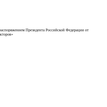
с распоряжением Президента Российской Федерации от
екторов»