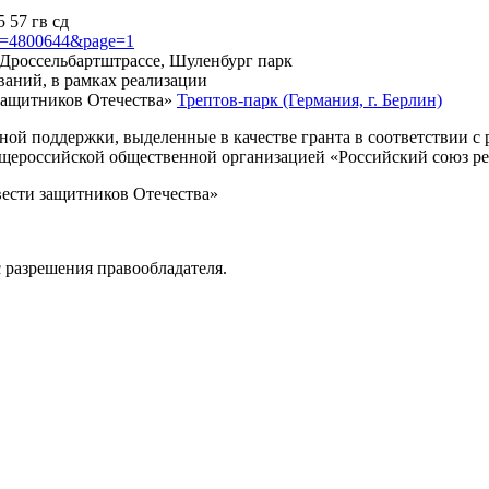
 57 гв сд
?id=4800644&page=1
, Дроссельбартштрассе, Шуленбург парк
ваний, в рамках реализации
защитников Отечества»
Трептов-парк (Германия, г. Берлин)
нной поддержки, выделенные в качестве гранта в соответствии 
Общероссийской общественной организацией «Российский союз р
вести защитников Отечества»
 разрешения правообладателя.