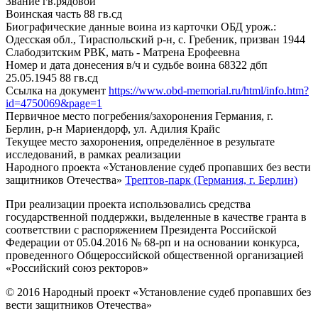
Звание
гв.рядовой
Воинская часть
88 гв.сд
Биографические данные воина из карточки ОБД
урож.:
Одесская обл., Тираспольский р-н, с. Гребеник, призван 1944
Слабодзитским РВК, мать - Матрена Ерофеевна
Номер и дата донесения в/ч и судьбе воина
68322 дбп
25.05.1945 88 гв.сд
Ссылка на документ
https://www.obd-memorial.ru/html/info.htm?
id=4750069&page=1
Первичное место погребения/захоронения
Германия, г.
Берлин, р-н Мариендорф, ул. Адилия Крайс
Текущее место захоронения, определённое в результате
исследований, в рамках реализации
Народного проекта «Установление судеб пропавших без вести
защитников Отечества»
Трептов-парк (Германия, г. Берлин)
При реализации проекта использовались средства
государственной поддержки, выделенные в качестве гранта в
соответствии с распоряжением Президента Российской
Федерации от 05.04.2016 № 68-рп и на основании конкурса,
проведенного Общероссийской общественной организацией
«Российский союз ректоров»
© 2016 Народный проект «Установление судеб пропавших без
вести защитников Отечества»