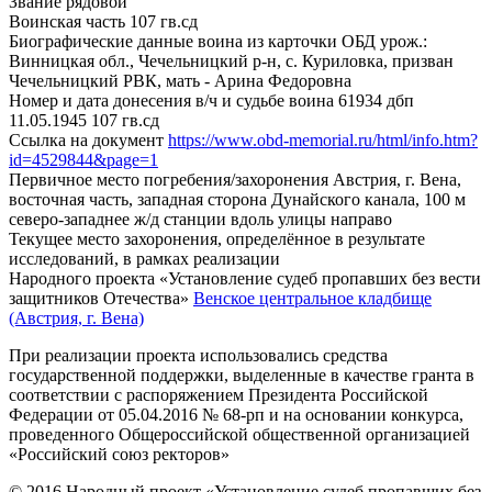
Звание
рядовой
Воинская часть
107 гв.сд
Биографические данные воина из карточки ОБД
урож.:
Винницкая обл., Чечельницкий р-н, с. Куриловка, призван
Чечельницкий РВК, мать - Арина Федоровна
Номер и дата донесения в/ч и судьбе воина
61934 дбп
11.05.1945 107 гв.сд
Ссылка на документ
https://www.obd-memorial.ru/html/info.htm?
id=4529844&page=1
Первичное место погребения/захоронения
Австрия, г. Вена,
восточная часть, западная сторона Дунайского канала, 100 м
северо-западнее ж/д станции вдоль улицы направо
Текущее место захоронения, определённое в результате
исследований, в рамках реализации
Народного проекта «Установление судеб пропавших без вести
защитников Отечества»
Венское центральное кладбище
(Австрия, г. Вена)
При реализации проекта использовались средства
государственной поддержки, выделенные в качестве гранта в
соответствии с распоряжением Президента Российской
Федерации от 05.04.2016 № 68-рп и на основании конкурса,
проведенного Общероссийской общественной организацией
«Российский союз ректоров»
© 2016 Народный проект «Установление судеб пропавших без