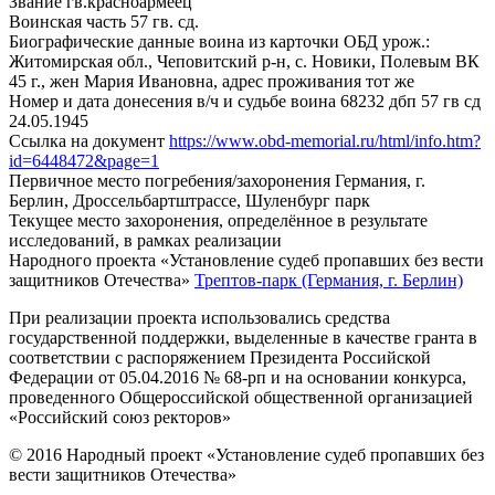
Звание
гв.красноармеец
Воинская часть
57 гв. сд.
Биографические данные воина из карточки ОБД
урож.:
Житомирская обл., Чеповитский р-н, с. Новики, Полевым ВК
45 г., жен Мария Ивановна, адрес проживания тот же
Номер и дата донесения в/ч и судьбе воина
68232 дбп 57 гв сд
24.05.1945
Ссылка на документ
https://www.obd-memorial.ru/html/info.htm?
id=6448472&page=1
Первичное место погребения/захоронения
Германия, г.
Берлин, Дроссельбартштрассе, Шуленбург парк
Текущее место захоронения, определённое в результате
исследований, в рамках реализации
Народного проекта «Установление судеб пропавших без вести
защитников Отечества»
Трептов-парк (Германия, г. Берлин)
При реализации проекта использовались средства
государственной поддержки, выделенные в качестве гранта в
соответствии с распоряжением Президента Российской
Федерации от 05.04.2016 № 68-рп и на основании конкурса,
проведенного Общероссийской общественной организацией
«Российский союз ректоров»
© 2016 Народный проект «Установление судеб пропавших без
вести защитников Отечества»