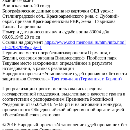
Звание
сержант
Воинская часть
20 гв.сд
Биографические данные воина из карточки ОБД
урож.:
Сталинградской обл., Красноармейского р-на, с. Дубовий-
овраг, призван Красноармейским РВК, жена - Гаврикова
Галина Гавриловна
Номер и дата донесения в/ч и судьбе воина
83004 дбп
06.06.1945 20 гв.сд
Ссылка на документ
https://www.obd-memorial.ru/html/info.htm?
id=4798799&page=1
Первичное место погребения/захоронения
Германия, г.
Берлин, северная окраина Вильмерсдорф, Пройссен парк
Текущее место захоронения, определённое в результате
исследований, в рамках реализации
Народного проекта «Установление судеб пропавших без вести
защитников Отечества»
Трептов-парк (Германия, г. Берлин)
При реализации проекта использовались средства
государственной поддержки, выделенные в качестве гранта в
соответствии с распоряжением Президента Российской
Федерации от 05.04.2016 № 68-рп и на основании конкурса,
проведенного Общероссийской общественной организацией
«Российский союз ректоров»
© 2016 Народный проект «Установление судеб пропавших без
вести защитников Отечества»