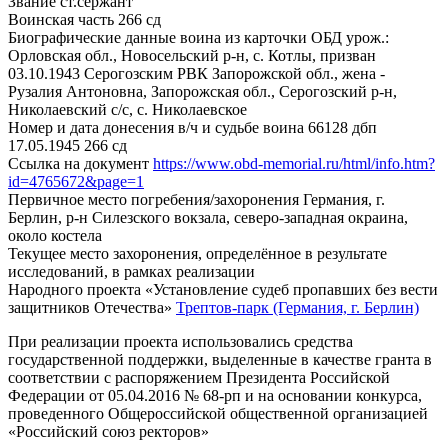
Звание
ст.сержант
Воинская часть
266 сд
Биографические данные воина из карточки ОБД
урож.:
Орловская обл., Новосельский р-н, с. Котлы, призван
03.10.1943 Серогозским РВК Запорожской обл., жена -
Рузалия Антоновна, Запорожская обл., Серогозский р-н,
Николаевский с/с, с. Николаевское
Номер и дата донесения в/ч и судьбе воина
66128 дбп
17.05.1945 266 сд
Ссылка на документ
https://www.obd-memorial.ru/html/info.htm?
id=4765672&page=1
Первичное место погребения/захоронения
Германия, г.
Берлин, р-н Силезского вокзала, северо-западная окраина,
около костела
Текущее место захоронения, определённое в результате
исследований, в рамках реализации
Народного проекта «Установление судеб пропавших без вести
защитников Отечества»
Трептов-парк (Германия, г. Берлин)
При реализации проекта использовались средства
государственной поддержки, выделенные в качестве гранта в
соответствии с распоряжением Президента Российской
Федерации от 05.04.2016 № 68-рп и на основании конкурса,
проведенного Общероссийской общественной организацией
«Российский союз ректоров»