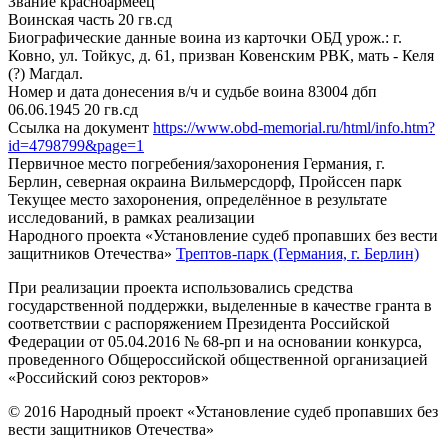
Звание
красноармеец
Воинская часть
20 гв.сд
Биографические данные воина из карточки ОБД
урож.: г.
Ковно, ул. Тойкус, д. 61, призван Ковенским РВК, мать - Келя
(?) Магдал.
Номер и дата донесения в/ч и судьбе воина
83004 дбп
06.06.1945 20 гв.сд
Ссылка на документ
https://www.obd-memorial.ru/html/info.htm?
id=4798799&page=1
Первичное место погребения/захоронения
Германия, г.
Берлин, северная окраина Вильмерсдорф, Пройссен парк
Текущее место захоронения, определённое в результате
исследований, в рамках реализации
Народного проекта «Установление судеб пропавших без вести
защитников Отечества»
Трептов-парк (Германия, г. Берлин)
При реализации проекта использовались средства
государственной поддержки, выделенные в качестве гранта в
соответствии с распоряжением Президента Российской
Федерации от 05.04.2016 № 68-рп и на основании конкурса,
проведенного Общероссийской общественной организацией
«Российский союз ректоров»
© 2016 Народный проект «Установление судеб пропавших без
вести защитников Отечества»