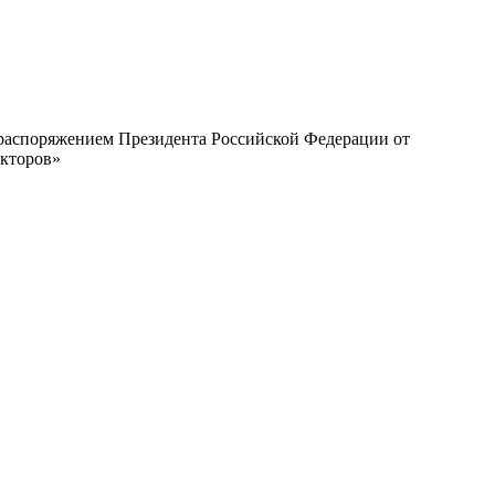
с распоряжением Президента Российской Федерации от
екторов»