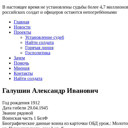
В настоящее время
не установлены судьбы более 4,7 миллионо
российских солдат и офицеров остаются непогребёнными
Главная
Новости
Проекты
Установление судеб
Найти солдата
Горячая линия
Госполитика
Зачем
Помочь
Мнения
Контакты
Найти солдата
Галушин Александр Иванович
Год рождения
1912
Дата гибели
29.04.1945
Звание
рядовой
Воинская часть
1 БелФ
Биографические данные воина из карточки ОБД
урож.: Молото