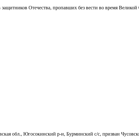
в защитников Отечества
, пропавших без вести во время Великой
вская обл., Югосокинский р-н, Бурминский с/с, призван Чусовск