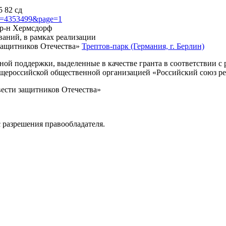
5 82 сд
?id=4353499&page=1
, р-н Хермсдорф
ваний, в рамках реализации
защитников Отечества»
Трептов-парк (Германия, г. Берлин)
нной поддержки, выделенные в качестве гранта в соответствии 
Общероссийской общественной организацией «Российский союз р
вести защитников Отечества»
 разрешения правообладателя.