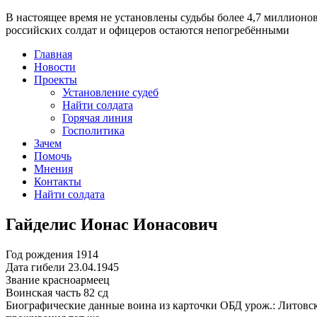
В настоящее время
не установлены судьбы более 4,7 миллионо
российских солдат и офицеров остаются непогребёнными
Главная
Новости
Проекты
Установление судеб
Найти солдата
Горячая линия
Госполитика
Зачем
Помочь
Мнения
Контакты
Найти солдата
Гайделис Ионас Ионасович
Год рождения
1914
Дата гибели
23.04.1945
Звание
красноармеец
Воинская часть
82 сд
Биографические данные воина из карточки ОБД
урож.: Литовск