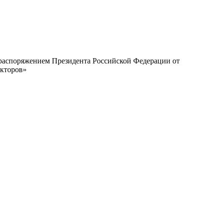
с распоряжением Президента Российской Федерации от
екторов»