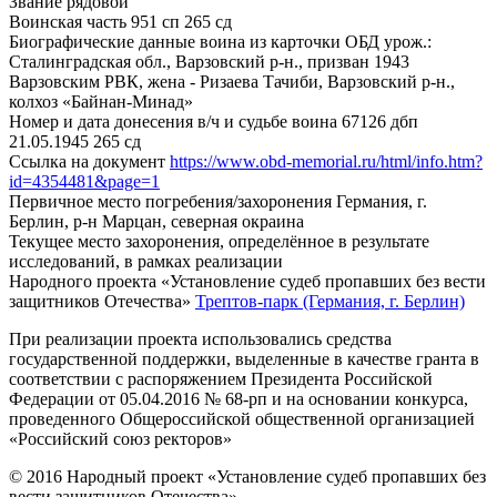
Звание
рядовой
Воинская часть
951 сп 265 сд
Биографические данные воина из карточки ОБД
урож.:
Сталинградская обл., Варзовский р-н., призван 1943
Варзовским РВК, жена - Ризаева Тачиби, Варзовский р-н.,
колхоз «Байнан-Минад»
Номер и дата донесения в/ч и судьбе воина
67126 дбп
21.05.1945 265 сд
Ссылка на документ
https://www.obd-memorial.ru/html/info.htm?
id=4354481&page=1
Первичное место погребения/захоронения
Германия, г.
Берлин, р-н Марцан, северная окраина
Текущее место захоронения, определённое в результате
исследований, в рамках реализации
Народного проекта «Установление судеб пропавших без вести
защитников Отечества»
Трептов-парк (Германия, г. Берлин)
При реализации проекта использовались средства
государственной поддержки, выделенные в качестве гранта в
соответствии с распоряжением Президента Российской
Федерации от 05.04.2016 № 68-рп и на основании конкурса,
проведенного Общероссийской общественной организацией
«Российский союз ректоров»
© 2016 Народный проект «Установление судеб пропавших без
вести защитников Отечества»