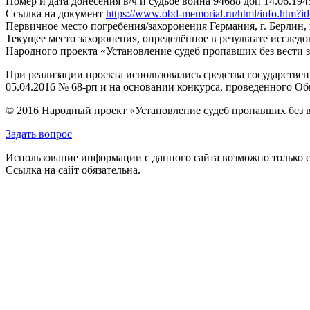
Номер и дата донесения в/ч и судьбе воина
94688 дбп 14.06.1945
Ссылка на документ
https://www.obd-memorial.ru/html/info.htm
Первичное место погребения/захоронения
Германия, г. Берлин,
Текущее место захоронения, определённое в результате исследо
Народного проекта «Установление судеб пропавших без вести 
При реализации проекта использовались средства государстве
05.04.2016 № 68-рп и на основании конкурса, проведенного 
© 2016 Народный проект «Установление судеб пропавших без 
Задать вопрос
Использование информации с данного сайта возможно только с
Ссылка на сайт обязательна.