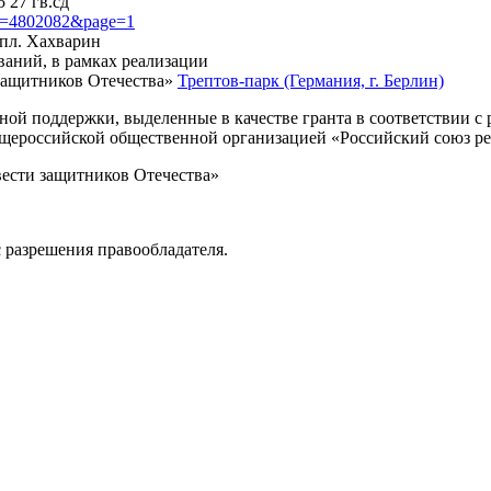
 27 гв.сд
?id=4802082&page=1
 пл. Хахварин
ваний, в рамках реализации
защитников Отечества»
Трептов-парк (Германия, г. Берлин)
нной поддержки, выделенные в качестве гранта в соответствии 
Общероссийской общественной организацией «Российский союз р
вести защитников Отечества»
 разрешения правообладателя.