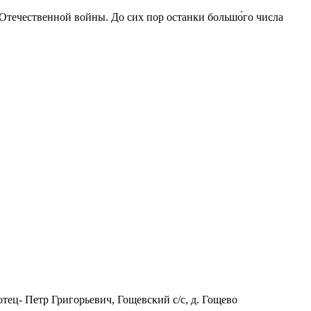
 Отечественной войны. До сих пор останки большо́го числа
отец- Петр Григорьевич, Гощевский с/с, д. Гощево