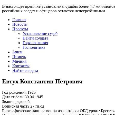
В настоящее время
не установлены судьбы более 4,7 миллионо
российских солдат и офицеров остаются непогребёнными
Главная
Новости
Проекты
Установление судеб
Найти солдата
Горячая линия
Госполитика
Зачем
Помочь
Мнения
Контакты
Найти солдата
Евтух Константин Петрович
Год рождения
1925
Дата гибели
30.04.1945
Звание
рядовой
Воинская часть
27 гв.сд
Биографические данные воина из карточки ОБД
урож.: Брестск