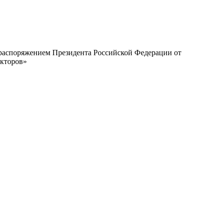
с распоряжением Президента Российской Федерации от
екторов»