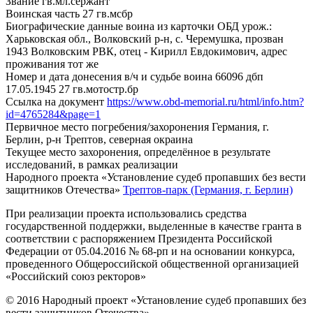
Звание
гв.мл.сержант
Воинская часть
27 гв.мсбр
Биографические данные воина из карточки ОБД
урож.:
Харьковская обл., Волковский р-н, с. Черемушка, прозван
1943 Волковским РВК, отец - Кирилл Евдокимович, адрес
проживания тот же
Номер и дата донесения в/ч и судьбе воина
66096 дбп
17.05.1945 27 гв.мотостр.бр
Ссылка на документ
https://www.obd-memorial.ru/html/info.htm?
id=4765284&page=1
Первичное место погребения/захоронения
Германия, г.
Берлин, р-н Трептов, северная окраина
Текущее место захоронения, определённое в результате
исследований, в рамках реализации
Народного проекта «Установление судеб пропавших без вести
защитников Отечества»
Трептов-парк (Германия, г. Берлин)
При реализации проекта использовались средства
государственной поддержки, выделенные в качестве гранта в
соответствии с распоряжением Президента Российской
Федерации от 05.04.2016 № 68-рп и на основании конкурса,
проведенного Общероссийской общественной организацией
«Российский союз ректоров»
© 2016 Народный проект «Установление судеб пропавших без
вести защитников Отечества»