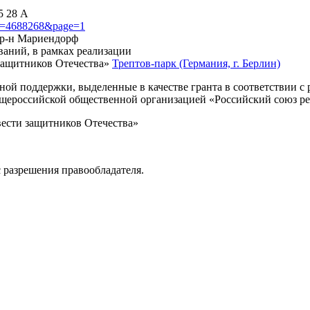
5 28 А
?id=4688268&page=1
, р-н Мариендорф
ваний, в рамках реализации
защитников Отечества»
Трептов-парк (Германия, г. Берлин)
нной поддержки, выделенные в качестве гранта в соответствии 
Общероссийской общественной организацией «Российский союз р
вести защитников Отечества»
 разрешения правообладателя.