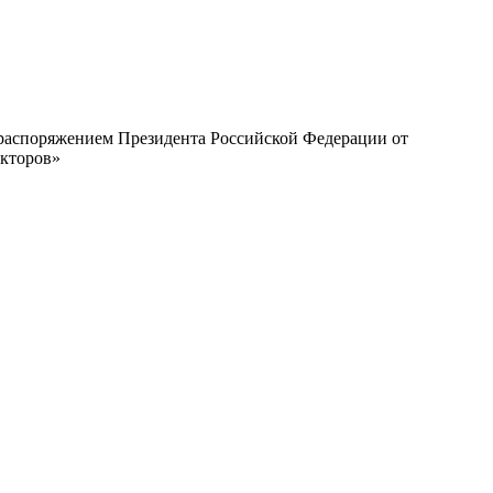
с распоряжением Президента Российской Федерации от
екторов»