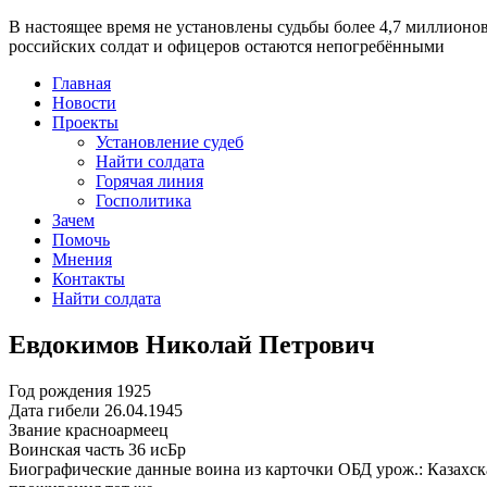
В настоящее время
не установлены судьбы более 4,7 миллионо
российских солдат и офицеров остаются непогребёнными
Главная
Новости
Проекты
Установление судеб
Найти солдата
Горячая линия
Госполитика
Зачем
Помочь
Мнения
Контакты
Найти солдата
Евдокимов Николай Петрович
Год рождения
1925
Дата гибели
26.04.1945
Звание
красноармеец
Воинская часть
36 исБр
Биографические данные воина из карточки ОБД
урож.: Казахск