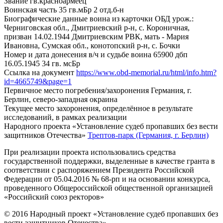
Звание
гв.красноармеец
Воинская часть
35 гв.мБр 2 отд.б-н
Биографические данные воина из карточки ОБД
урож.:
Черниговская обл., Дмитриевский р-н, с. Короничная,
призван 14.02.1944 Дмитриевским РВК, мать - Мария
Ивановна, Сумская обл., конотопский р-н, с. Бочки
Номер и дата донесения в/ч и судьбе воина
65900 дбп
16.05.1945 34 гв. мсБр
Ссылка на документ
https://www.obd-memorial.ru/html/info.htm?
id=4665749&page=1
Первичное место погребения/захоронения
Германия, г.
Берлин, северо-западная окраина
Текущее место захоронения, определённое в результате
исследований, в рамках реализации
Народного проекта «Установление судеб пропавших без вести
защитников Отечества»
Трептов-парк (Германия, г. Берлин)
При реализации проекта использовались средства
государственной поддержки, выделенные в качестве гранта в
соответствии с распоряжением Президента Российской
Федерации от 05.04.2016 № 68-рп и на основании конкурса,
проведенного Общероссийской общественной организацией
«Российский союз ректоров»
© 2016 Народный проект «Установление судеб пропавших без
вести защитников Отечества»