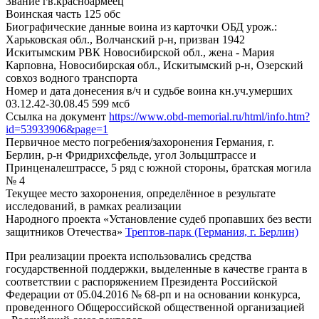
Звание
гв.красноармеец
Воинская часть
125 обс
Биографические данные воина из карточки ОБД
урож.:
Харьковская обл., Волчанский р-н, призван 1942
Искитымским РВК Новосибирской обл., жена - Мария
Карповна, Новосибирская обл., Искитымский р-н, Озерский
совхоз водного транспорта
Номер и дата донесения в/ч и судьбе воина
кн.уч.умерших
03.12.42-30.08.45 599 мсб
Ссылка на документ
https://www.obd-memorial.ru/html/info.htm?
id=53933906&page=1
Первичное место погребения/захоронения
Германия, г.
Берлин, р-н Фридрихсфельде, угол Зольцштрассе и
Принценалештрассе, 5 ряд с южной стороны, братская могила
№ 4
Текущее место захоронения, определённое в результате
исследований, в рамках реализации
Народного проекта «Установление судеб пропавших без вести
защитников Отечества»
Трептов-парк (Германия, г. Берлин)
При реализации проекта использовались средства
государственной поддержки, выделенные в качестве гранта в
соответствии с распоряжением Президента Российской
Федерации от 05.04.2016 № 68-рп и на основании конкурса,
проведенного Общероссийской общественной организацией