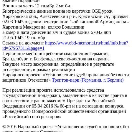
Звание
гв.рядовой
Воинская часть
12 гв.мБр 2 мс б-н
Биографические данные воина из карточки ОБД
урож.:
Харьковская обл., Алексеевский р-н, Красивский с/с, призван
02.03.1945 отделом репатриации 1-ой танковой Армии, жена -
Харетина Макаровна, колхоз Большевик
Номер и дата донесения в/ч и судьбе воина
67042 дбп
21.05.1945 19 гв. мбр
Ссылка на документ
https://www.obd-memorial.ru/html/info.htm?
id=57957311&page=1
Первичное место погребения/захоронения
Германия,
Бранденбург, г. Берфельде, северо-восточная окраина
Текущее место захоронения, определённое в результате
исследований, в рамках реализации
Народного проекта «Установление судеб пропавших без вести
защитников Отечества»
Трептов-парк (Германия, г. Берлин)
При реализации проекта использовались средства
государственной поддержки, выделенные в качестве гранта в
соответствии с распоряжением Президента Российской
Федерации от 05.04.2016 № 68-рп и на основании конкурса,
проведенного Общероссийской общественной организацией
«Российский союз ректоров»
© 2016 Народный проект «Установление судеб пропавших без
вести защитников Отечества»