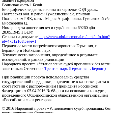
Звание
гв.рядовой
Воинская часть
1 БелФ
Биографические данные воина из карточки ОБД
урож.:
Полтавская обл. и район Гужелянский с/с, призван
Полтавским РВК, мать - Мария Аграфеновна, Гужелянкий с/с
Биофабрика Ц.
Номер и дата донесения в/ч и судьбе воина
69260 дбп
28.05.1945 1 БелФ
Ссылка на документ
https://www.obd-memorial.ru/html/info.htm?
id=4731210&page=1
Первичное место погребения/захоронения
Германия, г.
Берлин, р-н Нойкёльн, парк
Текущее место захоронения, определённое в результате
исследований, в рамках реализации
Народного проекта «Установление судеб пропавших без вести
защитников Отечества»
Трептов-парк (Германия, г. Берлин)
При реализации проекта использовались средства
государственной поддержки, выделенные в качестве гранта в
соответствии с распоряжением Президента Российской
Федерации от 05.04.2016 № 68-рп и на основании конкурса,
проведенного Общероссийской общественной организацией
«Российский союз ректоров»
© 2016 Народный проект «Установление судеб пропавших без
вести защитников Отечества»