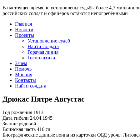
В настоящее время
не установлены судьбы более 4,7 миллионо
российских солдат и офицеров остаются непогребёнными
Главная
Новости
Проекты
Установление судеб
Найти солдата
Горячая линия
Госполитика
Зачем
Помочь
Мнения
Контакты
Найти солдата
Дрюкас Пятре Августас
Год рождения
1913
Дата гибели
24.04.1945
Звание
рядовой
Воинская часть
416 сд
Биографические данные воина из карточки ОБД
урож.: Литовс