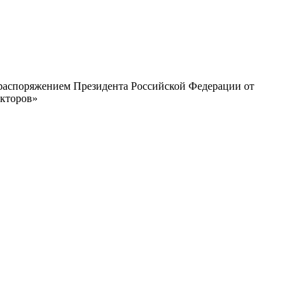
с распоряжением Президента Российской Федерации от
екторов»