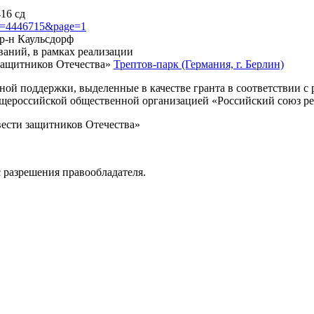
416 сд
?id=4446715&page=1
 р-н Каульсдорф
ваний, в рамках реализации
защитников Отечества»
Трептов-парк (Германия, г. Берлин)
нной поддержки, выделенные в качестве гранта в соответствии 
Общероссийской общественной организацией «Российский союз р
вести защитников Отечества»
 разрешения правообладателя.