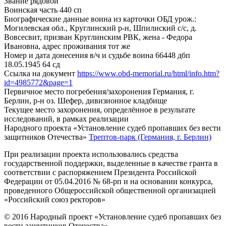
Звание
рядовой
Воинская часть
440 сп
Биографические данные воина из карточки ОБД
урож.:
Могилевская обл., Круглинский р-н, Шпилиский с/с, д.
Вовсесвит, призван Круглинским РВК, жена - Федора
Ивановна, адрес проживания тот же
Номер и дата донесения в/ч и судьбе воина
66448 дбп
18.05.1945 64 сд
Ссылка на документ
https://www.obd-memorial.ru/html/info.htm?
id=4985772&page=1
Первичное место погребения/захоронения
Германия, г.
Берлин, р-н оз. Шефер, дивизионное кладбище
Текущее место захоронения, определённое в результате
исследований, в рамках реализации
Народного проекта «Установление судеб пропавших без вести
защитников Отечества»
Трептов-парк (Германия, г. Берлин)
При реализации проекта использовались средства
государственной поддержки, выделенные в качестве гранта в
соответствии с распоряжением Президента Российской
Федерации от 05.04.2016 № 68-рп и на основании конкурса,
проведенного Общероссийской общественной организацией
«Российский союз ректоров»
© 2016 Народный проект «Установление судеб пропавших без
вести защитников Отечества»