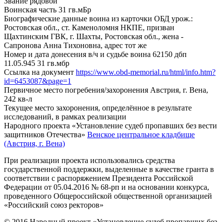
Звание
рядовой
Воинская часть
31 гв.мБр
Биографические данные воина из карточки ОБД
урож.:
Ростовская обл., ст. Каменоломня НКПЕ, призван
Щахтинским ГВК, г. Шахты, Ростовская обл., жена -
Сапронова Анна Тихоновна, адрес тот же
Номер и дата донесения в/ч и судьбе воина
62150 дбп
11.05.945 31 гв.мбр
Ссылка на документ
https://www.obd-memorial.ru/html/info.htm?
id=6453087&page=1
Первичное место погребения/захоронения
Австрия, г. Вена,
242 кв-л
Текущее место захоронения, определённое в результате
исследований, в рамках реализации
Народного проекта «Установление судеб пропавших без вести
защитников Отечества»
Венское центральное кладбище
(Австрия, г. Вена)
При реализации проекта использовались средства
государственной поддержки, выделенные в качестве гранта в
соответствии с распоряжением Президента Российской
Федерации от 05.04.2016 № 68-рп и на основании конкурса,
проведенного Общероссийской общественной организацией
«Российский союз ректоров»
© 2016 Народный проект «Установление судеб пропавших без