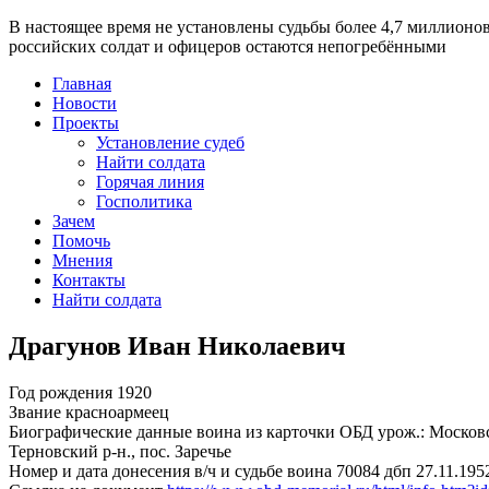
В настоящее время
не установлены судьбы более 4,7 миллионо
российских солдат и офицеров остаются непогребёнными
Главная
Новости
Проекты
Установление судеб
Найти солдата
Горячая линия
Госполитика
Зачем
Помочь
Мнения
Контакты
Найти солдата
Драгунов Иван Николаевич
Год рождения
1920
Звание
красноармеец
Биографические данные воина из карточки ОБД
урож.: Московс
Терновский р-н., пос. Заречье
Номер и дата донесения в/ч и судьбе воина
70084 дбп 27.11.195