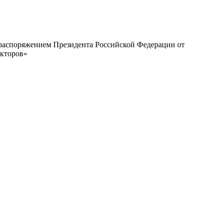
с распоряжением Президента Российской Федерации от
екторов»