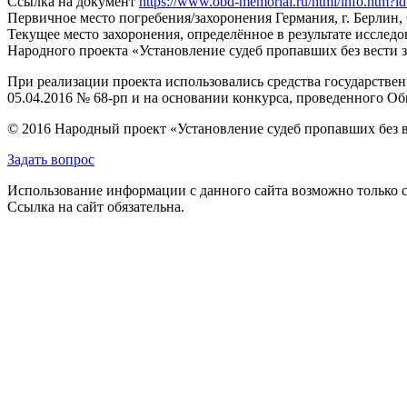
Ссылка на документ
https://www.obd-memorial.ru/html/info.htm
Первичное место погребения/захоронения
Германия, г. Берлин
Текущее место захоронения, определённое в результате исследо
Народного проекта «Установление судеб пропавших без вести 
При реализации проекта использовались средства государстве
05.04.2016 № 68-рп и на основании конкурса, проведенного 
© 2016 Народный проект «Установление судеб пропавших без 
Задать вопрос
Использование информации с данного сайта возможно только с
Ссылка на сайт обязательна.