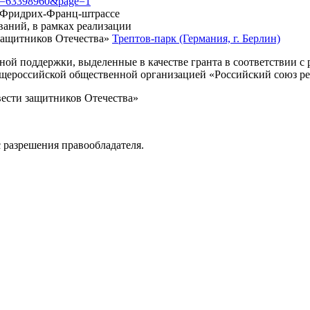
?id=63398960&page=1
, Фридрих-Франц-штрассе
ваний, в рамках реализации
защитников Отечества»
Трептов-парк (Германия, г. Берлин)
нной поддержки, выделенные в качестве гранта в соответствии 
Общероссийской общественной организацией «Российский союз р
вести защитников Отечества»
 разрешения правообладателя.