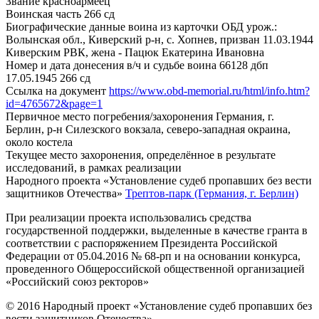
Звание
красноармеец
Воинская часть
266 сд
Биографические данные воина из карточки ОБД
урож.:
Волынская обл., Киверский р-н, с. Хопнев, призван 11.03.1944
Киверским РВК, жена - Пацюк Екатерина Ивановна
Номер и дата донесения в/ч и судьбе воина
66128 дбп
17.05.1945 266 сд
Ссылка на документ
https://www.obd-memorial.ru/html/info.htm?
id=4765672&page=1
Первичное место погребения/захоронения
Германия, г.
Берлин, р-н Силезского вокзала, северо-западная окраина,
около костела
Текущее место захоронения, определённое в результате
исследований, в рамках реализации
Народного проекта «Установление судеб пропавших без вести
защитников Отечества»
Трептов-парк (Германия, г. Берлин)
При реализации проекта использовались средства
государственной поддержки, выделенные в качестве гранта в
соответствии с распоряжением Президента Российской
Федерации от 05.04.2016 № 68-рп и на основании конкурса,
проведенного Общероссийской общественной организацией
«Российский союз ректоров»
© 2016 Народный проект «Установление судеб пропавших без
вести защитников Отечества»