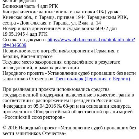
Звание
рядовой
Воинская часть
4 адп РГК
Биографические данные воина из карточки ОБД
урож.:
Киевская обл., г. Тараща, призван 1944 Таращанским РВК,
сестра - Довгальская, г. Тараща, ул. Вяда, д. 14
Номер и дата донесения в/ч и судьбе воина
66972 дбп
19.05.1945 4 адп РГК
Ссылка на документ
https://www.obd-memorial.ru/html/info.htm?
id=4346639
Первичное место погребения/захоронения
Германия, г.
Берлин, Кастенштрассе
Текущее место захоронения, определённое в результате
исследований, в рамках реализации
Народного проекта «Установление судеб пропавших без вести
защитников Отечества»
Трептов-парк (Германия, г. Берлин)
При реализации проекта использовались средства
государственной поддержки, выделенные в качестве гранта в
соответствии с распоряжением Президента Российской
Федерации от 05.04.2016 № 68-рп и на основании конкурса,
проведенного Общероссийской общественной организацией
«Российский союз ректоров»
© 2016 Народный проект «Установление судеб пропавших без
вести защитников Отечества»