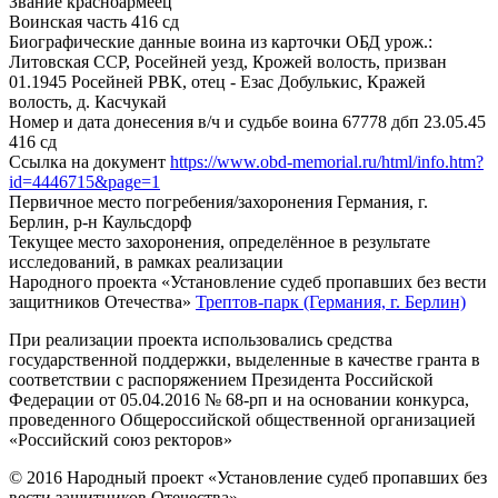
Звание
красноармеец
Воинская часть
416 сд
Биографические данные воина из карточки ОБД
урож.:
Литовская ССР, Росейней уезд, Крожей волость, призван
01.1945 Росейней РВК, отец - Езас Добулькис, Кражей
волость, д. Касчукай
Номер и дата донесения в/ч и судьбе воина
67778 дбп 23.05.45
416 сд
Ссылка на документ
https://www.obd-memorial.ru/html/info.htm?
id=4446715&page=1
Первичное место погребения/захоронения
Германия, г.
Берлин, р-н Каульсдорф
Текущее место захоронения, определённое в результате
исследований, в рамках реализации
Народного проекта «Установление судеб пропавших без вести
защитников Отечества»
Трептов-парк (Германия, г. Берлин)
При реализации проекта использовались средства
государственной поддержки, выделенные в качестве гранта в
соответствии с распоряжением Президента Российской
Федерации от 05.04.2016 № 68-рп и на основании конкурса,
проведенного Общероссийской общественной организацией
«Российский союз ректоров»
© 2016 Народный проект «Установление судеб пропавших без
вести защитников Отечества»