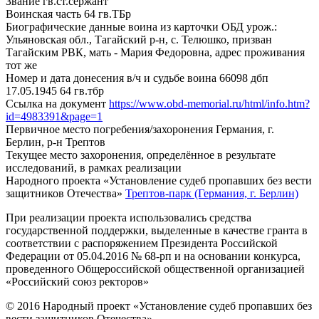
Звание
гв.ст.сержант
Воинская часть
64 гв.ТБр
Биографические данные воина из карточки ОБД
урож.:
Ульяновская обл., Тагайский р-н, с. Телюшко, призван
Тагайским РВК, мать - Мария Федоровна, адрес проживания
тот же
Номер и дата донесения в/ч и судьбе воина
66098 дбп
17.05.1945 64 гв.тбр
Ссылка на документ
https://www.obd-memorial.ru/html/info.htm?
id=4983391&page=1
Первичное место погребения/захоронения
Германия, г.
Берлин, р-н Трептов
Текущее место захоронения, определённое в результате
исследований, в рамках реализации
Народного проекта «Установление судеб пропавших без вести
защитников Отечества»
Трептов-парк (Германия, г. Берлин)
При реализации проекта использовались средства
государственной поддержки, выделенные в качестве гранта в
соответствии с распоряжением Президента Российской
Федерации от 05.04.2016 № 68-рп и на основании конкурса,
проведенного Общероссийской общественной организацией
«Российский союз ректоров»
© 2016 Народный проект «Установление судеб пропавших без
вести защитников Отечества»