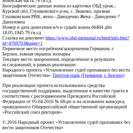
Воинская часть
79 гв.сд
Биографические данные воина из карточки ОБД
урож.:
Курской обл, Глушковского р-на, с. Зваково, призван
Глушковским РВК, жена - Давиденко Жена - Давиденко ?
Даниловна
Номер и дата донесения в/ч и судьбе воина
66404 дбп
18.05.1945 79 гв.сд
Ссылка на документ
https://www.obd-memorial.ru/html/info.htm?
id=4769703&page=1
Первичное место погребения/захоронения
Германия, г.
Берлин, южная окраина зоопарка
Текущее место захоронения, определённое в результате
исследований, в рамках реализации
Народного проекта «Установление судеб пропавших без вести
защитников Отечества»
Трептов-парк (Германия, г. Берлин)
При реализации проекта использовались средства
государственной поддержки, выделенные в качестве гранта в
соответствии с распоряжением Президента Российской
Федерации от 05.04.2016 № 68-рп и на основании конкурса,
проведенного Общероссийской общественной организацией
«Российский союз ректоров»
© 2016 Народный проект «Установление судеб пропавших без
вести защитников Отечества»