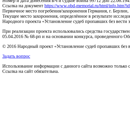
Номер и дата донесения в/ч и судьбе воина
99712 дбп 22.06.194
Ссылка на документ
https://www.obd-memorial.ru/html/info.htm
Первичное место погребения/захоронения
Германия, г. Берлин,
Текущее место захоронения, определённое в результате исследо
Народного проекта «Установление судеб пропавших без вести 
При реализации проекта использовались средства государстве
05.04.2016 № 68-рп и на основании конкурса, проведенного 
© 2016 Народный проект «Установление судеб пропавших без 
Задать вопрос
Использование информации с данного сайта возможно только с
Ссылка на сайт обязательна.