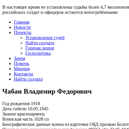
В настоящее время
не установлены судьбы более 4,7 миллионо
российских солдат и офицеров остаются непогребёнными
Главная
Новости
Проекты
Установление судеб
Найти солдата
Горячая линия
Госполитика
Зачем
Помочь
Мнения
Контакты
Найти солдата
Чабан Владимир Федорович
Год рождения
1918
Дата гибели
10.05.1945
Звание
красноармеец
Воинская часть
1028 сп
Биографические данные воина из карточки ОБД
призван Болот