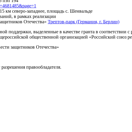
5 пэп 194
?id=4681485&page=1
 15 км северо-западнее, площадь с. Шенвальде
ваний, в рамках реализации
защитников Отечества»
Трептов-парк (Германия, г. Берлин)
нной поддержки, выделенные в качестве гранта в соответствии 
Общероссийской общественной организацией «Российский союз р
вести защитников Отечества»
 разрешения правообладателя.