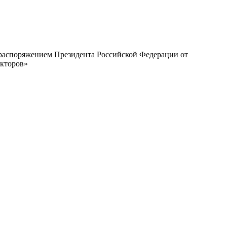
с распоряжением Президента Российской Федерации от
екторов»