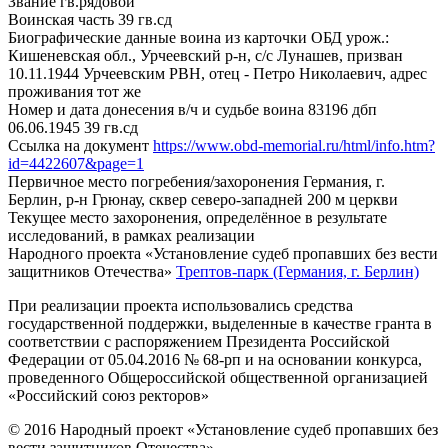
Звание
гв.рядовой
Воинская часть
39 гв.сд
Биографические данные воина из карточки ОБД
урож.:
Кишеневская обл., Урчеевский р-н, с/с Лунашев, призван
10.11.1944 Урчеевским РВН, отец - Петро Николаевич, адрес
проживания тот же
Номер и дата донесения в/ч и судьбе воина
83196 дбп
06.06.1945 39 гв.сд
Ссылка на документ
https://www.obd-memorial.ru/html/info.htm?
id=4422607&page=1
Первичное место погребения/захоронения
Германия, г.
Берлин, р-н Грюнау, сквер северо-западней 200 м церкви
Текущее место захоронения, определённое в результате
исследований, в рамках реализации
Народного проекта «Установление судеб пропавших без вести
защитников Отечества»
Трептов-парк (Германия, г. Берлин)
При реализации проекта использовались средства
государственной поддержки, выделенные в качестве гранта в
соответствии с распоряжением Президента Российской
Федерации от 05.04.2016 № 68-рп и на основании конкурса,
проведенного Общероссийской общественной организацией
«Российский союз ректоров»
© 2016 Народный проект «Установление судеб пропавших без
вести защитников Отечества»