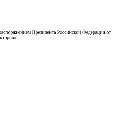
с распоряжением Президента Российской Федерации от
екторов»