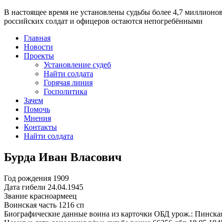
В настоящее время
не установлены судьбы более 4,7 миллионо
российских солдат и офицеров остаются непогребёнными
Главная
Новости
Проекты
Установление судеб
Найти солдата
Горячая линия
Госполитика
Зачем
Помочь
Мнения
Контакты
Найти солдата
Бурда Иван Власович
Год рождения
1909
Дата гибели
24.04.1945
Звание
красноармеец
Воинская часть
1216 сп
Биографические данные воина из карточки ОБД
урож.: Пинска