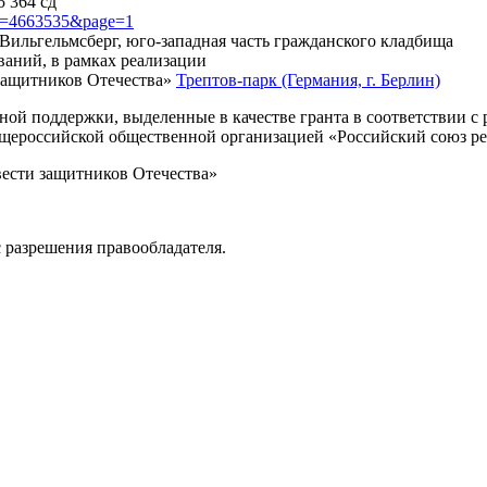
5 364 сд
?id=4663535&page=1
, Вильгельмсберг, юго-западная часть гражданского кладбища
ваний, в рамках реализации
защитников Отечества»
Трептов-парк (Германия, г. Берлин)
нной поддержки, выделенные в качестве гранта в соответствии 
Общероссийской общественной организацией «Российский союз р
вести защитников Отечества»
 разрешения правообладателя.