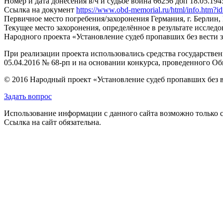
Номер и дата донесения в/ч и судьбе воина
66256 дбп 18.05.194
Ссылка на документ
https://www.obd-memorial.ru/html/info.htm
Первичное место погребения/захоронения
Германия, г. Берлин
Текущее место захоронения, определённое в результате исследо
Народного проекта «Установление судеб пропавших без вести 
При реализации проекта использовались средства государстве
05.04.2016 № 68-рп и на основании конкурса, проведенного 
© 2016 Народный проект «Установление судеб пропавших без 
Задать вопрос
Использование информации с данного сайта возможно только с
Ссылка на сайт обязательна.