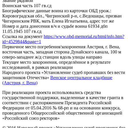
Звание
рядовой
Воинская часть
107 гв.сд
Биографические данные воина из карточки ОБД
урож.:
Кировоградская обл., Чигринский р-н, с.Ведошацы, призван
Чигиринским РВК, мать Елена Игнатьевна, адрес тот же
Номер и дата донесения в/ч и судьбе воина
61934 дбп
11.05.1945 107 гв.сд
Ссылка на документ
https://www.obd-memorial.ru/html/info.htm?
id=4529844&page=1
Первичное место погребения/захоронения
Австрия, г. Вена,
восточная часть, западная сторона Дунайского канала, 100 м
северо-западнее ж/д станции вдоль улицы направо
Текущее место захоронения, определённое в результате
исследований, в рамках реализации
Народного проекта «Установление судеб пропавших без вести
защитников Отечества»
Венское центральное кладбище
(Австрия, г. Вена)
При реализации проекта использовались средства
государственной поддержки, выделенные в качестве гранта в
соответствии с распоряжением Президента Российской
Федерации от 05.04.2016 № 68-рп и на основании конкурса,
проведенного Общероссийской общественной организацией
«Российский союз ректоров»
© 2016 Народный проект «Установление судеб пропавших без