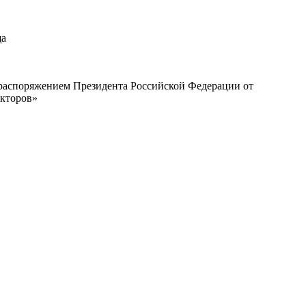
ща
с распоряжением Президента Российской Федерации от
екторов»