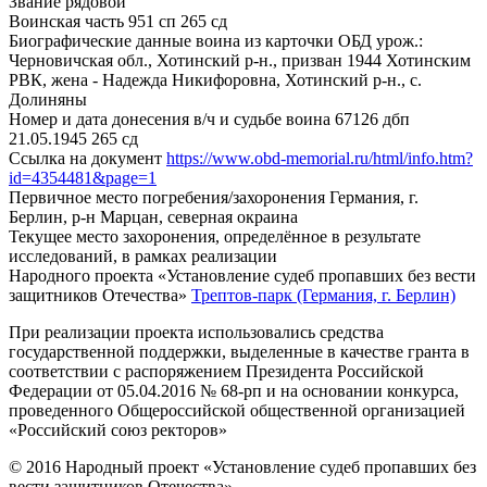
Звание
рядовой
Воинская часть
951 сп 265 сд
Биографические данные воина из карточки ОБД
урож.:
Черновичская обл., Хотинский р-н., призван 1944 Хотинским
РВК, жена - Надежда Никифоровна, Хотинский р-н., с.
Долиняны
Номер и дата донесения в/ч и судьбе воина
67126 дбп
21.05.1945 265 сд
Ссылка на документ
https://www.obd-memorial.ru/html/info.htm?
id=4354481&page=1
Первичное место погребения/захоронения
Германия, г.
Берлин, р-н Марцан, северная окраина
Текущее место захоронения, определённое в результате
исследований, в рамках реализации
Народного проекта «Установление судеб пропавших без вести
защитников Отечества»
Трептов-парк (Германия, г. Берлин)
При реализации проекта использовались средства
государственной поддержки, выделенные в качестве гранта в
соответствии с распоряжением Президента Российской
Федерации от 05.04.2016 № 68-рп и на основании конкурса,
проведенного Общероссийской общественной организацией
«Российский союз ректоров»
© 2016 Народный проект «Установление судеб пропавших без
вести защитников Отечества»