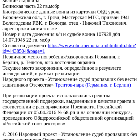
Звание
старшина
Воинская часть
22 гв.мсбр
Биографические данные воина из карточки ОБД
урож.:
Воронежская обл., г. Грязи, Мастерская МТС, призван 1941
Вологодским РВК, г. Вологда, отец - Николай Тихонович,
адрес проживания тот же
Номер и дата донесения в/ч и судьбе воина
107928 дбп
14.07.1945 22 гв. мсбр
Ссылка на документ
https://www.obd-memorial.ru/html/info.htm?
id=4438504&page=1
Первичное место погребения/захоронения
Германия, г.
Берлин, р. Тельтов, юго-восточная окраина
Текущее место захоронения, определённое в результате
исследований, в рамках реализации
Народного проекта «Установление судеб пропавших без вести
защитников Отечества»
Трептов-парк (Германия, г. Берлин)
При реализации проекта использовались средства
государственной поддержки, выделенные в качестве гранта в
соответствии с распоряжением Президента Российской
Федерации от 05.04.2016 № 68-рп и на основании конкурса,
проведенного Общероссийской общественной организацией
«Российский союз ректоров»
© 2016 Народный проект «Установление судеб пропавших без
вести защитников Отечества»