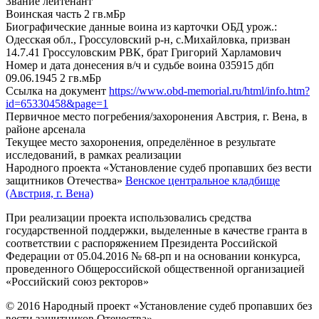
Звание
лейтенант
Воинская часть
2 гв.мБр
Биографические данные воина из карточки ОБД
урож.:
Одесская обл., Гроссуловский р-н, с.Михайловка, призван
14.7.41 Гроссуловским РВК, брат Григорий Харламович
Номер и дата донесения в/ч и судьбе воина
035915 дбп
09.06.1945 2 гв.мБр
Ссылка на документ
https://www.obd-memorial.ru/html/info.htm?
id=65330458&page=1
Первичное место погребения/захоронения
Австрия, г. Вена, в
районе арсенала
Текущее место захоронения, определённое в результате
исследований, в рамках реализации
Народного проекта «Установление судеб пропавших без вести
защитников Отечества»
Венское центральное кладбище
(Австрия, г. Вена)
При реализации проекта использовались средства
государственной поддержки, выделенные в качестве гранта в
соответствии с распоряжением Президента Российской
Федерации от 05.04.2016 № 68-рп и на основании конкурса,
проведенного Общероссийской общественной организацией
«Российский союз ректоров»
© 2016 Народный проект «Установление судеб пропавших без
вести защитников Отечества»