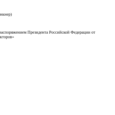
Энкнер)
с распоряжением Президента Российской Федерации от
екторов»