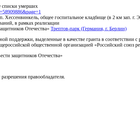
 списки умерших
?id=58909886&page=1
 п. Хессенвинкель, общее госпитальное кладбище (в 2 км зап. г. 
ваний, в рамках реализации
защитников Отечества»
Трептов-парк (Германия, г. Берлин)
нной поддержки, выделенные в качестве гранта в соответствии 
Общероссийской общественной организацией «Российский союз р
вести защитников Отечества»
 разрешения правообладателя.