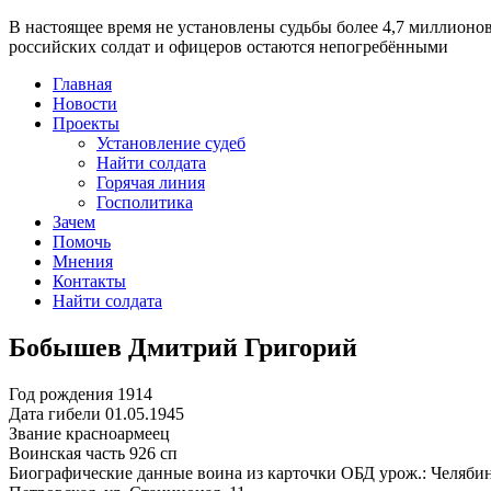
В настоящее время
не установлены судьбы более 4,7 миллионо
российских солдат и офицеров остаются непогребёнными
Главная
Новости
Проекты
Установление судеб
Найти солдата
Горячая линия
Госполитика
Зачем
Помочь
Мнения
Контакты
Найти солдата
Бобышев Дмитрий Григорий
Год рождения
1914
Дата гибели
01.05.1945
Звание
красноармеец
Воинская часть
926 сп
Биографические данные воина из карточки ОБД
урож.: Челябин